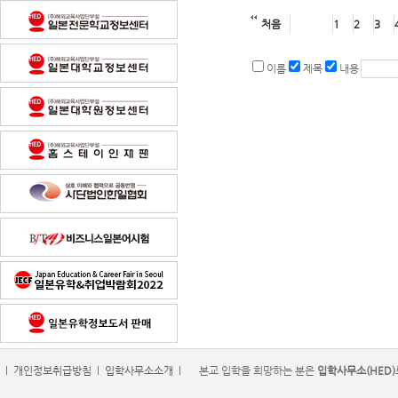
처음
1
2
3
이름
제목
내용
l
개인정보취급방침
l
입학사무소소개
l
본교 입학을 희망하는 분은
입학사무소(HED)