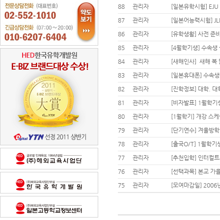
88
관리자
[일본유학시험] EJU
87
관리자
[일본어능력시험] J
86
관리자
[유학생활] 사전 준
85
관리자
[4월학기생] 수속생 출
84
관리자
[새해인사] 새해 복
83
관리자
[일본휴대폰] 수속
82
관리자
[진학정보] 대학. 
81
관리자
[비자발표] 1월학기생
80
관리자
[1월학기] 개강 스
79
관리자
[단기연수] 겨울방학
78
관리자
[출국O/T] 1월학
77
관리자
[추천입학] 인터컬트
76
관리자
[선택과목] 본교 
75
관리자
[모여마감일] 2006