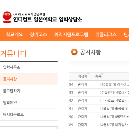
공지사항
커뮤니티
입학사무소
작성자
제목
공지사항
94
관리자
[10월학기] 장기생
묻고답하기
93
관리자
[선물안내] 4월장
92
관리자
[비자발표] 4월학기
입학예약
91
관리자
[4월학기] 출국을 
원서다운로드
90
관리자
[4월학기] 4월단기
89
관리자
[4월학기] 비자심사