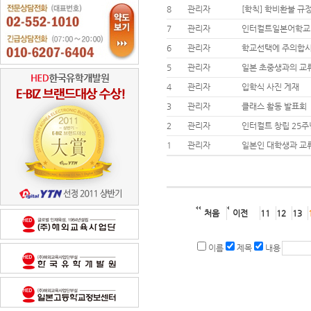
8
관리자
[학칙] 학비환불 규
7
관리자
인터컬트일본어학교 
6
관리자
학교선택에 주의합
5
관리자
일본 초중생과의 교
4
관리자
입학식 사진 게재
3
관리자
클래스 활동 발표회
2
관리자
인터컬트 창립 25주
1
관리자
일본인 대학생과 교
처음
이전
11
12
13
이름
제목
내용