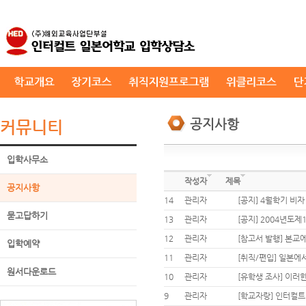
공지사항
커뮤니티
입학사무소
작성자
제목
공지사항
14
관리자
[공지] 4월학기 비자
묻고답하기
13
관리자
[공지] 2004년도
12
관리자
[참고서 발행] 본교
입학예약
11
관리자
[취직/편입] 일본에
원서다운로드
10
관리자
[유학생 조사] 이러
9
관리자
[학교자랑] 인터컬트