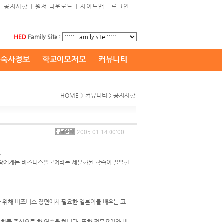
l
공지사항
l
원서 다운로드
l
사이트맵
l
로그인
l
HED
Family Site :
HOME > 커뮤니티 > 공지사항
2005.01.14 00:00
.
사람에게는 비즈니스일본어라는 세분화된 학습이 필요한
을 위해 비즈니스 장면에서 필요한 일본어를 배우는 코
회화를 중심으로 한 연습을 합니다. 또한 전문용어와 비