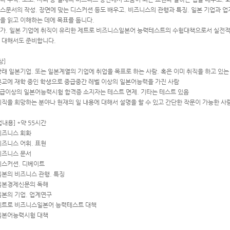
스문서의 작성. 장면에 맞는 디스커션 등도 배우고. 비즈니스의 관행과 특징. 일본 기업과
을 읽고 이해하는 데에 목표를 둡니다.
가. 일본 기업에 취직이 유리한 제트로 비즈니스일본어 능력테스트의 수험대책으로서 실전
 대해서도 준비합니다.
상]
 장래 일본기업. 또는 일본계열의 기업에 취업을 목표로 하는 사람. 혹은 이미 취직을 하고 있는
 본교에 재학 중인 학생으로 중급중간 레벨 이상의 일본어능력을 가진 사람
 2급이상의 일본어능력시험 합격증 소지자는 테스트 면제. 기타는 테스트 있음
 취직을 희망하는 분야나 현재의 일 내용에 대해서 설명을 할 수 있고 간단한 작문이 가능한 사
업내용] *약 55시간
 비즈니스 회화
 비즈니스 어휘. 표현
 비즈니스 문서
 디스커션. 디베이트
 일본의 비즈니스 관행. 특징
 일본경제신문의 독해
 일본의 기업. 업계연구
 제트로 비즈니스일본어 능력테스트 대책
 일본어능력시험 대책