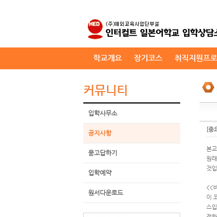
커뮤니티
입학사무소
[중
공지사항
본교
묻고답하기
원래
것입
입학예약
<<
원서다운로드
이 
스입
전화