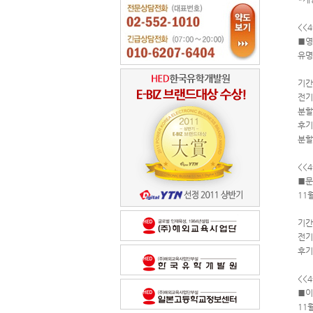
<<
■영
유명
기간
전기
분할
후기
분할
<<
■문
11
기간
전기
후기
<<
■이
11