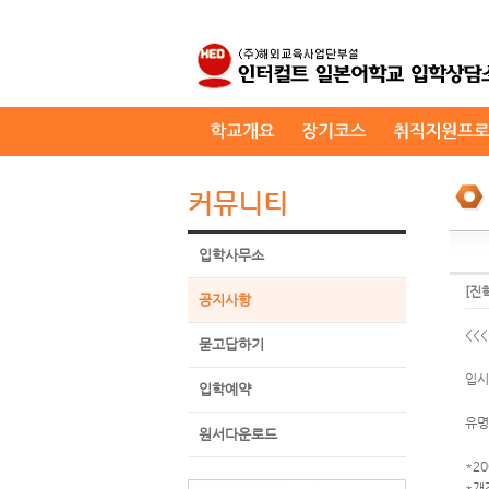
커뮤니티
입학사무소
[진
공지사항
<<
묻고답하기
입시
입학예약
유명
원서다운로드
*2
*개