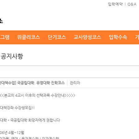
입학예약
l
Q&A
공지사항
학대책수업] 국공립대학. 유명대학 진학코스
관리자
<<<본교의 4교시 이후의 선택과목 수강안내>>>>>
대책강좌 수강생모집!!
대학•국공립대학 희망자에게 권합니다
006년 4월~12월
강과목: 영어 / 문과계수학 / 이과계수학