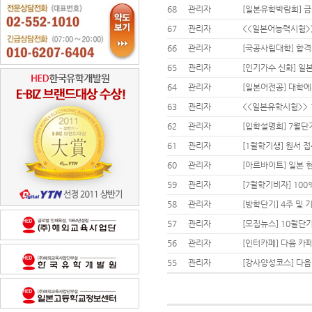
68
관리자
[일본유학박람회] 
67
관리자
<<일본어능력시험>>
66
관리자
[국공사립대학] 합
65
관리자
[인기가수 신화] 일
64
관리자
[일본어전공] 대학
63
관리자
<<일본유학시험>> 
62
관리자
[입학설명회] 7월단
61
관리자
[1월학기생] 원서 
60
관리자
[아르바이트] 일본 
59
관리자
[7월학기비자] 100
58
관리자
[방학단기] 4주 및
57
관리자
[모집뉴스] 10월단
56
관리자
[인터카페] 다음 카
55
관리자
[강사양성코스] 다음