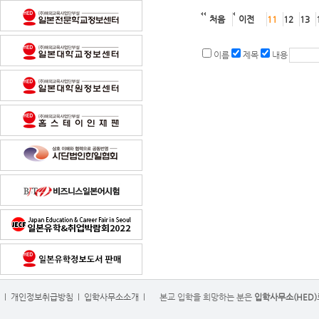
처음
이전
11
12
13
이름
제목
내용
l
개인정보취급방침
l
입학사무소소개
l
본교 입학을 희망하는 분은
입학사무소(HED)