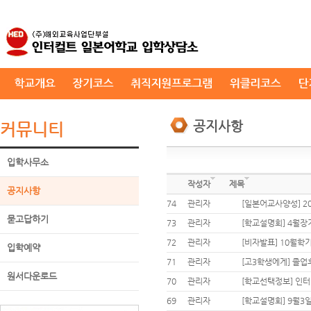
공지사항
커뮤니티
입학사무소
작성자
제목
공지사항
74
관리자
[일본어교사양성] 2
묻고답하기
73
관리자
[학교설명회] 4월장
72
관리자
[비자발표] 10월학기
입학예약
71
관리자
[고3학생에게] 졸업
원서다운로드
70
관리자
[학교선택정보] 인터
69
관리자
[학교설명회] 9월3